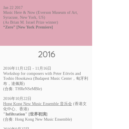
Jan 22 2017
Music Here & Now (Everson Museum of Art,
Syracuse, New York, US)
(As Brian M. Israel Prize winner)
“Zero” [New York Premiere]
2016
2016年11月12日 - 11月16日
Workshop for composers with Peter Eötvös and
Toshio Hosokawa (Budapest Music Center
，
匈牙利
布
，
達佩斯)
(
合奏:
THReNSeMBle)
2016年10月22日
Hong Kong New Music Ensemble
音乐会
(香港文
化中心、香港)
"Infiltration"
[世界初演]
(
合奏: Hong Kong New Music Ensemble
)