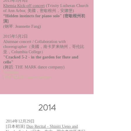
2015年5月9日
Khemia Kick-off concert
(Trinity Lutheran Church
of Ann Arbor, 美國，密歇根州，安娜堡)
“Hidden instincts for piano solo" [密歇根州初
演]
(钢琴: Jeannette Fang)
2015年5月2日
Alumnae concert / Collaboration with
choreographer（美國，南卡罗来纳州，哥伦比
亚，Columbia College）
"Cracked 5-2 - in the garden for flute and
cello"
(舞蹈: THE MARK dance company)
YouTube
THE MARK dance company
2014
2014年12月29日
[日本初演]
Duo Recital - Shiniti Ueno and