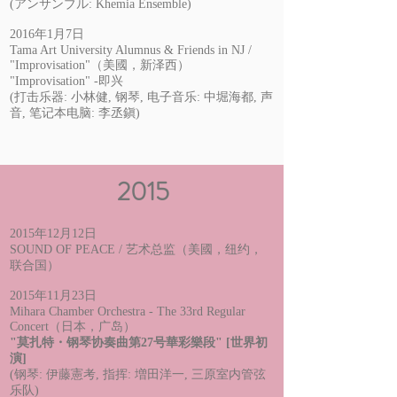
(アンサンブル: Khemia Ensemble)
2016年1月7日
Tama Art University Alumnus & Friends in NJ /
"Improvisation"（美國，新泽西）
"Improvisation" -即兴
(打击乐器: 小林健, 钢琴, 电子音乐: 中堀海都, 声
音, 笔记本电脑: 李丞鎭)
2015
2015年12月12日
SOUND OF PEACE / 艺术总监（美國，纽约，
联合国）
2015年11月23日
Mihara Chamber Orchestra - The 33rd Regular
Concert（日本，广岛）
"莫扎特・钢琴协奏曲第27号華彩樂段" [世界初
演]
(钢琴: 伊藤憲考, 指挥: 増田洋一, 三原室内管弦
乐队)