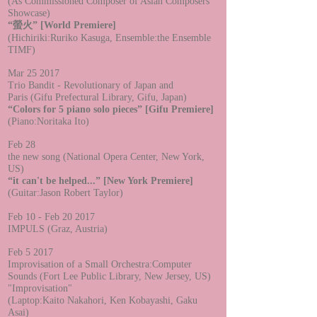
(As Commissioned C
omposer of
Asian Composers
Showcase)
“螢火”
[World Premiere]
(Hichiriki:Ruriko Kasuga,
Ensemble:the Ensemble
TIMF
)
Mar 25
2017
Trio Bandit - R
evolutionary of Japan and
Paris
(
Gifu Prefectural Library,
Gifu, Japan)
“Colors for 5 piano solo pieces”
[Gifu Premiere]
(Piano
:Noritaka Ito
)
Feb 28
the new song (National Opera Center, New York,
US)
“it can't be helped...”
[New York Premiere]
(Guitar
:Jason Robert Taylor
)
Feb 10 - Feb 20 2017
IMPULS (Graz, Austria)
Feb 5 2017
Improvisation of a Small Orchestra:Computer
Sounds (Fort Lee Public Library, New Jersey, US)
"Improvisation"
(Laptop:Kaito Nakahori, Ken Kobayashi, Gaku
Asai)