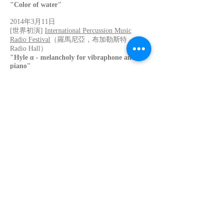
"Color of water"
2014年3月11日
[世界初演]
International Percussion Music
Radio Festival
（羅馬尼亞，布加勒斯特，Sala
Radio Hall）
"Hyle α - melancholy for vibraphone and
piano"
2014年1月19日
[世界初演]
Tonada Productions "Tokyo to New
York
（日本，东京）
"Bridge 3 - New hole for clarinet and piano"
(单簧管: Thomas Piercy, 钢琴: 伊藤憲孝）
2013
2013年12月23日
[世界初演]
A-EN Composer's Project 3rd
concert
（日本，东京）
“Cracked 5-1 - in her mind to Fuji for