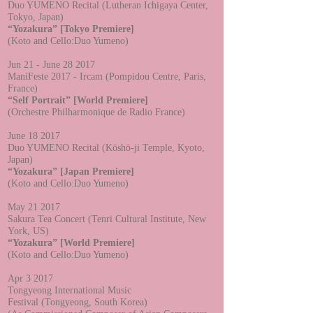
Duo YUMENO Recital (Lutheran Ichigaya Center,
Tokyo, Japan)
“Yozakura”
[Tokyo Premiere]
(Koto and Cello:Duo Yumeno
)
Jun 21
- June 28 2017
ManiFeste 2017 - Ircam (Pompidou Centre, Paris,
France)
“Self Portrait” [World Premiere]
(
Orchestre Philharmonique de Radio France
)
June 18
2017
Duo YUMENO Recital (Kōshō-ji Temple, Kyoto,
Japan)
“Yozakura”
[Japan Premiere]
(Koto and Cello:Duo Yumeno
)
May 21
2017
Sakura Tea Concert (Tenri Cultural Institute, New
York, US
)
“Yozakura”
[World Premiere]
(Koto and Cello:Duo Yumeno
)
Apr 3
2017
Tongyeong International Music
Festival (Tongyeong, South Korea)