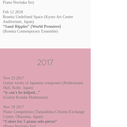
Piano:Noritaka Ito
)
Feb 12 2018
Rosetta Undefined Space (Kyoto Art Center
Auditorium, Japan)
“Sand Ripples”
[World Premiere]
(Rosetta
Contemporary Ensemble)
2017
Nov 23 2017
Guitar works of Japanese composers (Rokkomann
Hall, Kobe, Japan)
“it can't be helped...”
(Guitar
:Kosuke Hashizume
)
Nov 18 2017
Piano Competition (Tamashima Citizens Exchange
Center, Okayama, Japan)
“Colors for 5 piano solo pieces”
(Piano
:Noritaka Ito
)