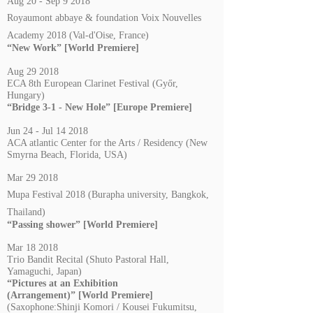
Aug 20 - Sep 9 2018
Royaumont abbaye & foundation Voix Nouvelles
Academy 2018 (Val-d'Oise, France)
“New Work”
[World Premiere]
Aug 29 2018
ECA 8th European Clarinet Festival (Győr,
Hungary)
“Bridge 3-1 - New Hole”
[Europe Premiere]
Jun 24 - Jul 14 2018
ACA atlantic Center for the Arts / Residency (New
Smyrna Beach, Florida, USA)
Mar 29 2018
Mupa Festival 2018 (Burapha university, Bangkok,
Thailand)
“Passing shower”
[World Premiere]
Mar 18 2018
Trio Bandit Recital (Shuto Pastoral Hall,
Yamaguchi, Japan)
“Pictures at an Exhibition
(Arrangement)”
[World Premiere]
(Saxophone:Shinji Komori / Kousei Fukumitsu,