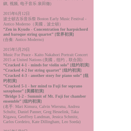
鎭, 视频, 电子音乐:泉田徹)
2015年6月12日
波士頓古乐音乐祭 Boston Early Music Festival -
Antico Moderno（美國，波士頓）
“Zen in Kyudo - Concentration for harpsichord
and baroque string quartet” [世界初演]
(合奏: Antico Moderno)
2015年5月29日
Music For Peace - Kaito Nakahori Portrait Concert
2015 at United Nations (美國，纽约，联合国)
“Cracked 4-1 - minds for violin solo” [纽约初演]
“Cracked 4-2 for string quartet” [纽约初演]
“Cracked 4-3 - another story for piano solo” [纽
约初演]
“Cracked 5-1 - her mind to Fuji for soprano
saxophone” [美國初演]
“Bridge 1-2 - Summit of Mt. Fuji for chamber
ensemble” [纽约初演]
(名手: Mari Kimura, Calvin Wiersma, Andrea
Schultz, Daniel Panner, Greg Hesselink, Taka
Kigawa, Geoffrey Landman, Jessica Schmitz,
Carlos Cordeiro, Kate Dillingham, Leo Soeda)