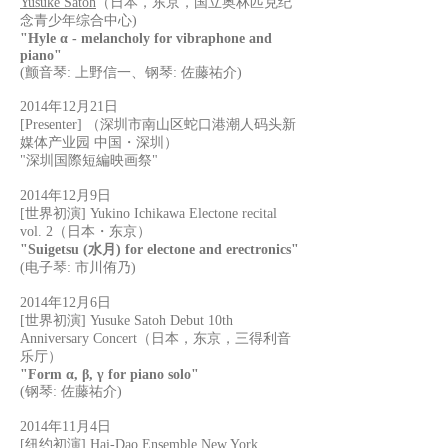
Yusuke Satoh
（日本，东京，国立奥林匹克纪
念青少年综合中心)
"Hyle α - melancholy for vibraphone and
piano"
(颤音琴: 上野信一、钢琴: 佐藤祐介)
2014年12月21日
[Presenter] （深圳市南山区蛇口港潮人码头新
媒体产业园 中国・深圳）
"深圳国際短編映画祭"
2014年12月9日
[世界初演] Yukino Ichikawa Electone recital
vol. 2（日本・东京）
"Suigetsu (水月) for electone and erectronics"
(电子琴: 市川侑乃)
2014年12月6日
[世界初演] Yusuke Satoh Debut 10th
Anniversary Concert（日本，东京，三得利音
乐厅）
"Form α, β, γ for piano solo"
(钢琴: 佐藤祐介)
2014年11月4日
[纽约初演]
Hai-Dao Ensemble New York