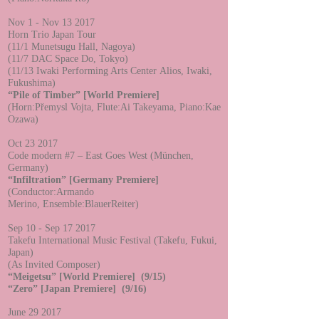
Nov 1 - Nov 13
2017
Horn Trio Japan Tour
(11/1 Munetsugu Hall, Nagoya)
(11/7 DAC Space Do, Tokyo)
(11/13 Iwaki Performing Arts Center Alios, Iwaki,
Fukushima)
“Pile of Timber”
[World
Premiere]
(Horn:Přemysl Vojta, Flute:Ai Takeyama, Piano:Kae
Ozawa)
Oct 23
2017
Code modern #7 – East Goes West (München,
Germany)
“Infiltration”
[Germany Premiere]
(Conductor
:
Armando
Merino,
Ensemble:BlauerReiter
)
Sep 10 - Sep 17
2017
Takefu International Music Festival (Takefu, Fukui,
Japan)
(
As I
nvited C
omposer
)
“Meigetsu
”
[World Premiere] (9/15)
“Zero” [Japan Premiere] (9/16)
June 29
2017